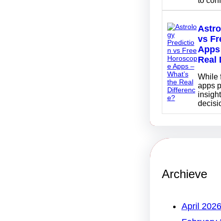
to con
Astro
vs F
Apps 
Real 
While 
apps p
insight
decis
Archieve
April 202