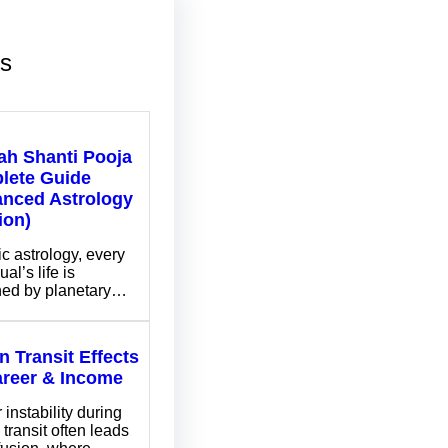
ts
ah Shanti Pooja
lete Guide
anced Astrology
ion)
ic astrology, every
ual’s life is
ned by planetary…
n Transit Effects
areer & Income
 instability during
 transit often leads