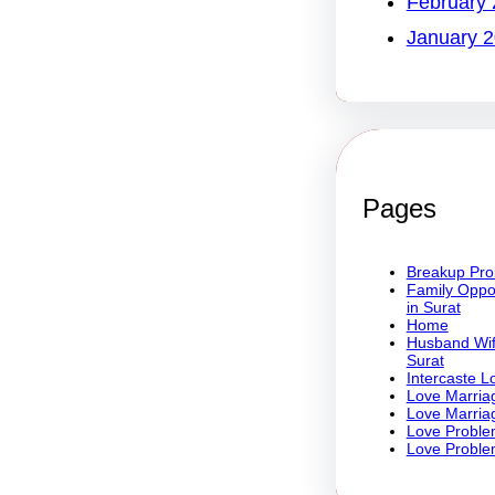
February
January 
Pages
Breakup Prob
Family Oppos
in Surat
Home
Husband Wife
Surat
Intercaste L
Love Marriag
Love Marriag
Love Proble
Love Problem