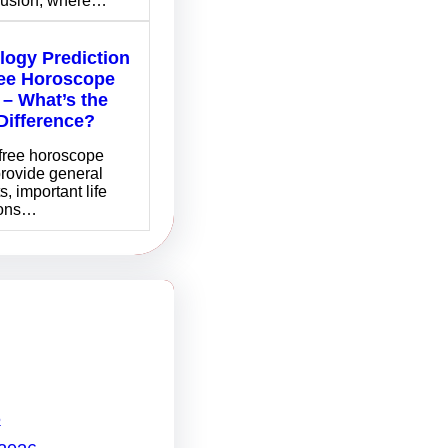
fusion, where…
logy Prediction
ree Horoscope
– What’s the
Difference?
free horoscope
rovide general
s, important life
ions…
6