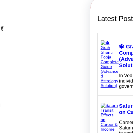
Latest Pos
ैं:
🔱 Gr
Comp
(Adv
Solut
In Ved
individ
gover
।
Satur
on C
Career
Saturn